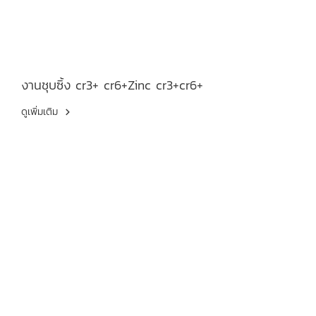
งานชุบซิ้ง cr3+ cr6+Zinc cr3+cr6+
ดูเพิ่มเติม